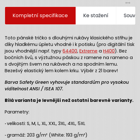
Kompletní specifikace
Ke stažení
Souvis
Toto pánské tričko s dlouhými rukávy klasického střihu je
díky hladkému úpletu vhodné i k potisku (pro digitální tisk
jsou vhodnější např. typy
64400
,
Extreme
a
H400
). Bez
bočních švů, s výztužnou páskou z ramene na rameno a
s dvojitým švem na rukávech a na spodním lemu.
Bezešvý elastický lem kolem krku. Výběr z 21 barev!
Barva Safety Green vyhovuje standardům pro vysokou
viditelnost ANSI / ISEA 107.
Bílá varianta je levnější než ostatní barevné varianty.
Parametry:
·
velikosti: S, M, L, XL, XXL, 3XL, 4XL, 5XL
·
gramáž: 203 g/m² (White: 193 g/m²)