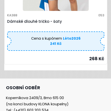
KA388
053
Dámské dlouhé tričko - šaty
Cena s kupónem
Léto2026
241 Kč
268 Kč
OSOBNÍ ODBĚR
Koperníkova 2409/3, Brno 615 00
(na konci budovy KLONA koupelny)
Tel.: (+420) 603 203 534