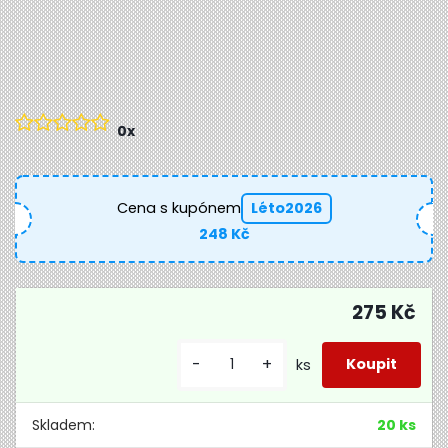
0x
Cena s kupónem
Léto2026
248 Kč
275 Kč
-
+
ks
Skladem:
20 ks