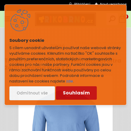
Přihlášení
Nová registrace
0
Tričko s dlouhým rukávem GIL
Úvod
Trička
Pánská
S cílem usnadnit uživatelům používat naše webové stránky
využíváme cookies. Kliknutím na tlačítko "OK" souhlasíte s
použitím preferenčních, statistických i marketingových
Tričko s dlouhým rukávem GILDAN Ultra
cookies pro nás i naše partnery. Funkční cookies jsou v
2400 Carolina Blue XXL
rámci zachování funkčnosti webu používány po celou
dobu procházení webem. Podrobné informace a
nastavení ke cookies najdete
zde
.
Souhlasím
Odmítnout vše